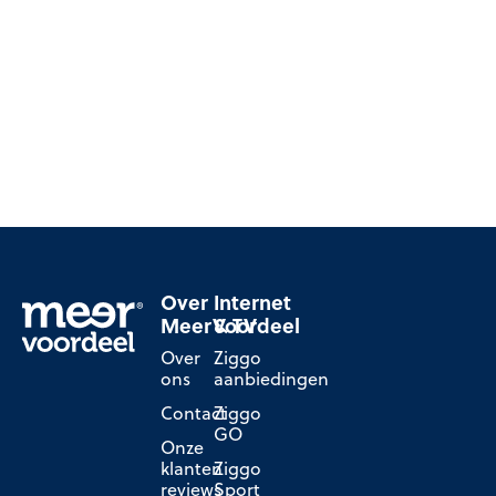
Over
Internet
MeerVoordeel
& TV
Over
Ziggo
ons
aanbiedingen
Contact
Ziggo
GO
Onze
klanten
Ziggo
reviews
Sport