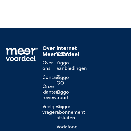
Over
Internet
MeerVoordeel
& TV
Over
Ziggo
ons
aanbiedingen
Contact
Ziggo
GO
Onze
klanten
Ziggo
reviews
Sport
Veelgestelde
Ziggo
vragen
abonnement
afsluiten
Vodafone