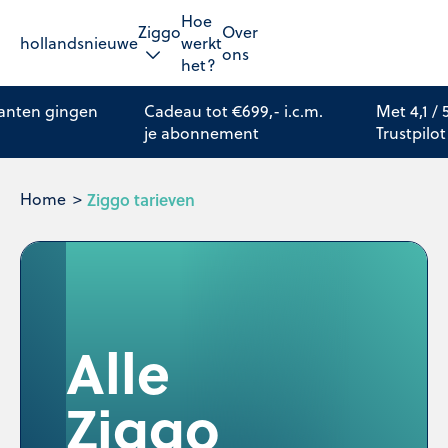
Hoe
Ziggo
Over
hollandsnieuwe
werkt
ons
het?
lanten gingen
Cadeau tot €699,- i.c.m.
Met 4,1 /
je abonnement
Trustpilot
Home
Ziggo tarieven
Alle
Ziggo