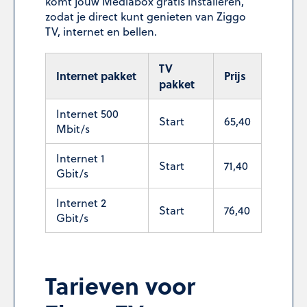
komt jouw Mediabox gratis installeren,
zodat je direct kunt genieten van Ziggo
TV, internet en bellen.
TV
Internet pakket
Prijs
pakket
Internet 500
Start
65,40
Mbit/s
Internet 1
Start
71,40
Gbit/s
Internet 2
Start
76,40
Gbit/s
Tarieven voor