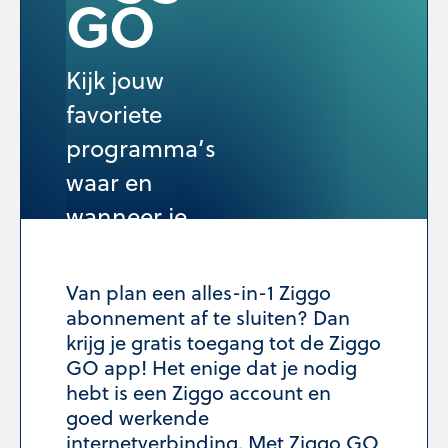
GO
Kijk jouw
favoriete
programma’s
waar en
wanneer je
maar wil
Van plan een alles-in-1 Ziggo
abonnement af te sluiten? Dan
Stel samen
krijg je gratis toegang tot de Ziggo
GO app! Het enige dat je nodig
hebt is een Ziggo account en
goed werkende
internetverbinding. Met Ziggo GO