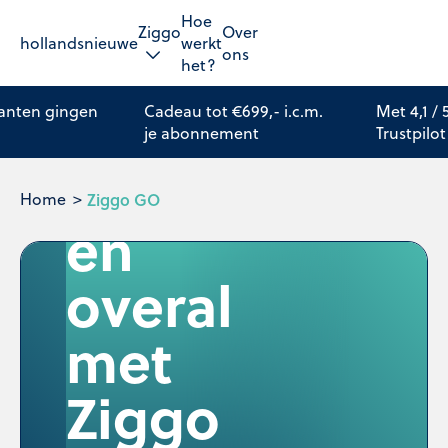
Hoe
Ziggo
Over
hollandsnieuwe
werkt
ons
het?
Kijk
lanten gingen
Cadeau tot €699,- i.c.m.
Met 4,1 /
je abonnement
Trustpilot
altijd
Home
Ziggo GO
en
overal
met
Ziggo