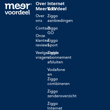
Over
Internet
MeerVoordeel
& TV
Over
Ziggo
ons
aanbiedingen
Contact
Ziggo
GO
Onze
klanten
Ziggo
reviews
Sport
Veelgestelde
Ziggo
vragen
abonnement
afsluiten
Vodafone
en
Ziggo
combineren
Ziggo
zenderoverzicht
Ziggo
Internet