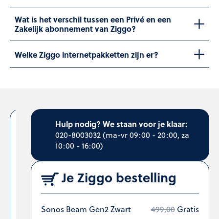
Wat is het verschil tussen een Privé en een
Zakelijk abonnement van Ziggo?
Welke Ziggo internetpakketten zijn er?
Hulp nodig? We staan voor je klaar:
Sonos
020-8003032
(ma-vr 09:00 - 20:00, za
10:00 - 16:00)
Beam
Gen2
Je Ziggo bestelling
Zwart
Sonos Beam Gen2 Zwart
499,00
Gratis