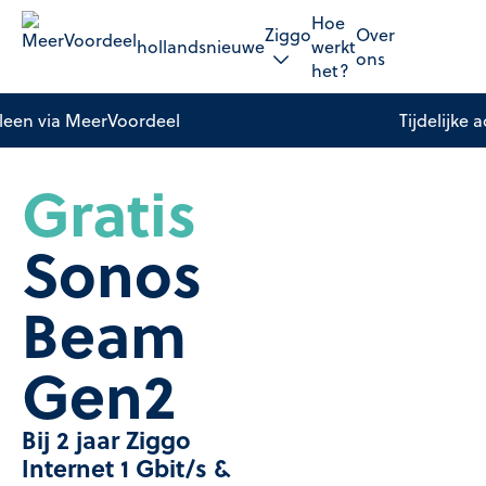
Hoe
Ziggo
Over
hollandsnieuwe
werkt
ons
het?
lleen via MeerVoordeel
Tijdelijke a
Gratis
Sonos
Beam
Gen2
Bij 2 jaar Ziggo
Internet 1 Gbit/s &