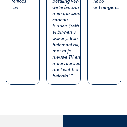
feilloos
betaling van
Kado
na!
"
de 1e factuur
ontvangen...
"
mijn gekozen
cadeau
binnen (zelfs
al binnen 3
weken). Ben
helemaal blij
met mijn
nieuwe TV en
meervoordeel
doet wat het
beloofd!
"