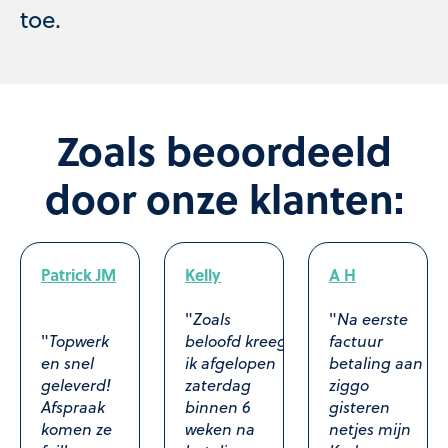
toe.
Zoals beoordeeld
door onze klanten:
Patrick JM
Kelly
A H
"
Zoals
"
Na eerste
"
Topwerk
beloofd kreeg
factuur
en snel
ik afgelopen
betaling aan
geleverd!
zaterdag
ziggo
Afspraak
binnen 6
gisteren
komen ze
weken na
netjes mijn