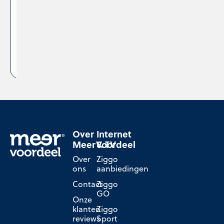
Kies dit
cadeau
14
dagen
bedenktijd
Over
Internet
MeerVoordeel
& TV
Over
Ziggo
ons
aanbiedingen
Contact
Ziggo
GO
Onze
klanten
Ziggo
reviews
Sport