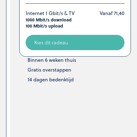
Internet
1
Internet 1 Gbit/s & TV
Vanaf 71,40
1000 Mbit/s download
Gbit/s
100 Mbit/s upload
&
TV
Kies dit cadeau
|
Binnen 6 weken thuis
2
Gratis overstappen
Jaar
14 dagen bedenktijd
Breng
je
entertainment
tot
leven
met
de
Sonos