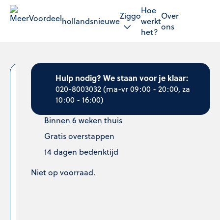
Hoe
Ziggo
Over
hollandsnieuwe
werkt
ons
het?
Hulp nodig? We staan voor je klaar:
65"
020-8003032
(ma-vr 09:00 - 20:00, za
10:00 - 16:00)
Hisense
Binnen 6 weken thuis
Smart
Gratis overstappen
TV
14 dagen bedenktijd
Niet op voorraad.
Ziggo
Wifi
Groot