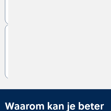
veelgestelde
vragen
pagina
.
Ook
beschikbaar
bij Ziggo
Waarom kan je beter