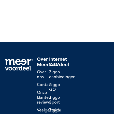
Over
Internet
MeerVoordeel
& TV
Over
Ziggo
ons
aanbiedingen
Contact
Ziggo
GO
Onze
klanten
Ziggo
reviews
Sport
Veelgestelde
Ziggo