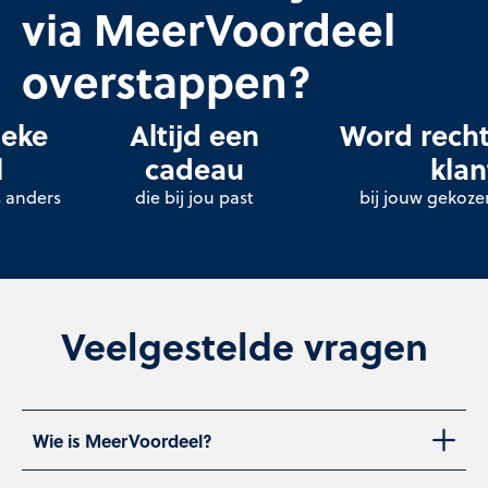
via MeerVoordeel
overstappen?
ieke
Altijd een
Word recht
l
cadeau
klan
s anders
die bij jou past
bij jouw gekoze
Veelgestelde vragen
Wie is MeerVoordeel?