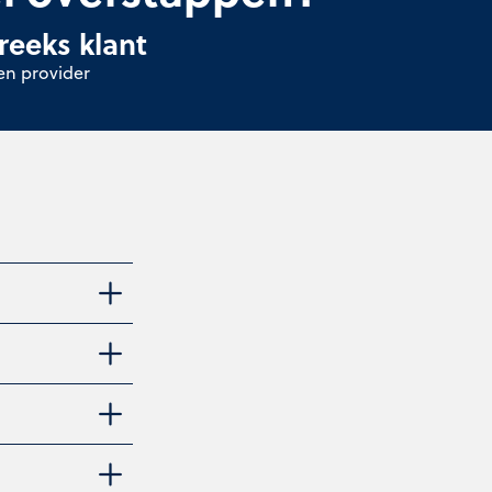
reeks klant
en provider