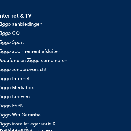
Internet & TV
Ziggo aanbiedingen
Ziggo GO
Ziggo Sport
Ziggo abonnement afsluiten
Vodafone en Ziggo combineren
Ziggo zenderoverzicht
Ziggo Internet
Ziggo Mediabox
Ziggo tarieven
Ziggo ESPN
Ziggo Wifi Garantie
Ziggo installatiegarantie &
overstapservice