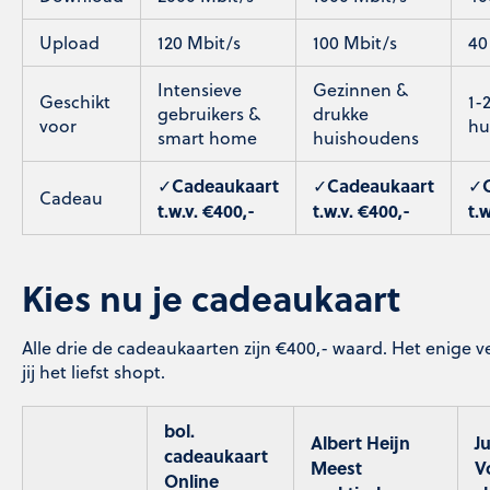
Upload
120 Mbit/s
100 Mbit/s
40
Intensieve
Gezinnen &
Geschikt
1-
gebruikers &
drukke
voor
hu
smart home
huishoudens
Cadeaukaart
Cadeaukaart
✓
✓
✓
Cadeau
t.w.v. €400,-
t.w.v. €400,-
t.
Kies nu je cadeaukaart
Alle drie de cadeaukaarten zijn €400,- waard. Het enige ve
jij het liefst shopt.
bol.
Albert Heijn
J
cadeaukaart
Meest
V
Online