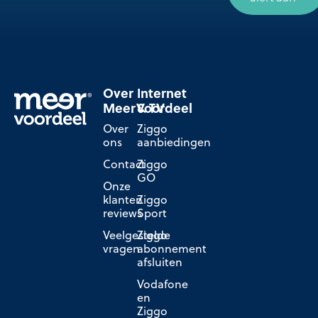
Over
Internet
MeerVoordeel
& TV
Over
Ziggo
ons
aanbiedingen
Contact
Ziggo
GO
Onze
klanten
Ziggo
reviews
Sport
Veelgestelde
Ziggo
vragen
abonnement
afsluiten
Vodafone
en
Ziggo