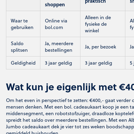
praktisch
s
shoppen
Alleen in de
Waar te
Online via
A
fysieke de
gebruiken
bol.com
f
winkel
Saldo
Ja, meerdere
Ja, per bezoek
J
splitsen
bestellingen
Geldigheid
3 jaar geldig
3 jaar geldig
5 
Wat kun je eigenlijk met €4
Om het even in perspectief te zetten: €400,- gaat verder
mensen denken. Met een bol. cadeaukaart koop je een tab
middensegment, een robotstofzuiger, draadloze koptelef
spreidt het saldo over meerdere bestellingen. Met een Alb
Jumbo cadeaukaart dek je vier tot zes weken boodschap
gemiddeld huishouden.