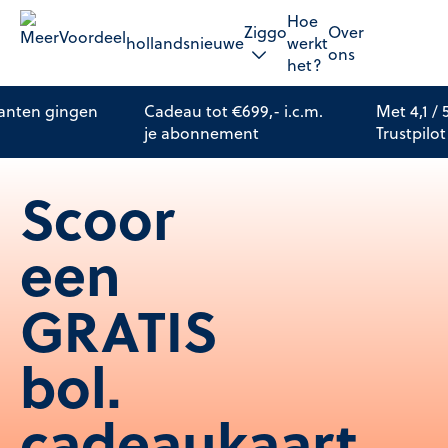
Hoe
Ziggo
Over
hollandsnieuwe
werkt
ons
het?
lanten gingen
Cadeau tot €699,- i.c.m.
Met 4,1 /
je abonnement
Trustpilot
Scoor
een
GRATIS
bol.
cadeaukaart