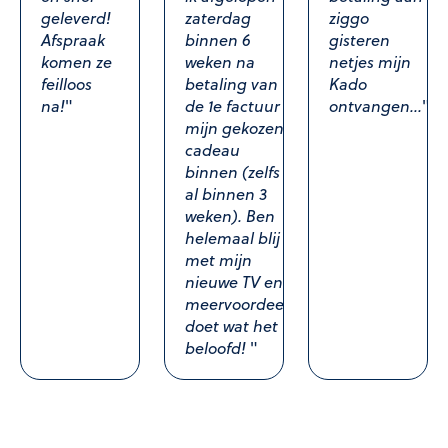
geleverd!
zaterdag
ziggo
Afspraak
binnen 6
gisteren
komen ze
weken na
netjes mijn
feilloos
betaling van
Kado
na!
"
de 1e factuur
ontvangen...
"
mijn gekozen
cadeau
binnen (zelfs
al binnen 3
weken). Ben
helemaal blij
met mijn
nieuwe TV en
meervoordeel
doet wat het
beloofd!
"