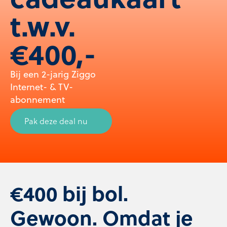
t.w.v.
€400,-
Bij een 2-jarig Ziggo
Internet- & TV-
abonnement
Pak deze deal nu
€400 bij bol.
Gewoon. Omdat je