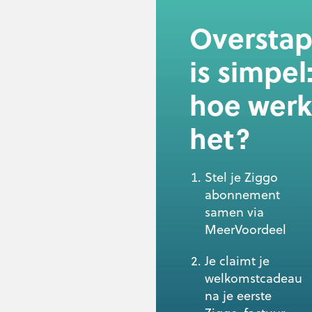
Oversta
is simpel
hoe werk
het?
Stel je Ziggo
abonnement
samen via
MeerVoordeel
Je claimt je
welkomstcadeau
na je eerste