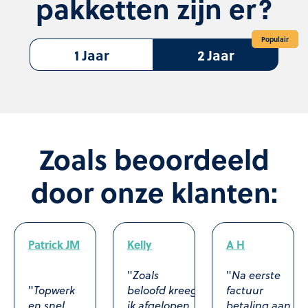
pakketten zijn er?
Populair
Populair
1 Jaar
2 Jaar
Zoals beoordeeld
door onze klanten:
Patrick JM
Kelly
A H
"
Zoals
"
Na eerste
"
Topwerk
beloofd kreeg
factuur
en snel
ik afgelopen
betaling aan