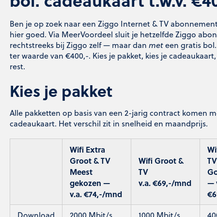
bol. cadeaukaart t.w.v. €4
Ben je op zoek naar een Ziggo Internet & TV abonnement?
hier goed. Via MeerVoordeel sluit je hetzelfde Ziggo abo
rechtstreeks bij Ziggo zelf — maar dan
met
een gratis bol
ter waarde van €400,-. Kies je pakket, kies je cadeaukaart,
rest.
Kies je pakket
Alle pakketten op basis van een 2-jarig contract komen m
cadeaukaart. Het verschil zit in snelheid en maandprijs.
Wifi Extra
Wi
Groot & TV
Wifi Groot &
TV
Meest
TV
Go
gekozen —
v.a. €69,-/mnd
— 
v.a. €74,-/mnd
€6
Download
2000 Mbit/s
1000 Mbit/s
40