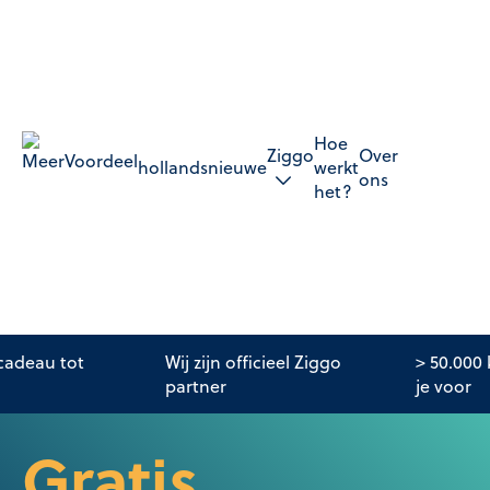
Hoe
Ziggo
Over
hollandsnieuwe
werkt
ons
het?
adeau tot
Wij zijn officieel Ziggo
> 50.000
partner
je voor
Gratis