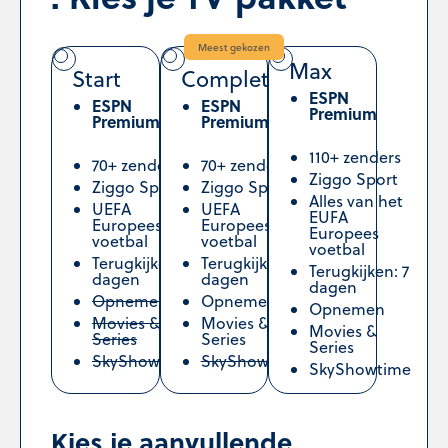
Meest gekozen
Max
Start
Complete
ESPN
ESPN
ESPN
Premium
Premium
Premium
110+ zenders
70+ zenders
70+ zenders
Ziggo Sport
Ziggo Sport
Ziggo Sport
Alles van het
UEFA
UEFA
EUFA
Europees
Europees
Europees
voetbal
voetbal
voetbal
Terugkijken: 2
Terugkijken: 7
Terugkijken: 7
dagen
dagen
dagen
Opnemen
Opnemen
Opnemen
Movies &
Movies &
Movies &
Series
Series
Series
SkyShowtime
SkyShowtime
SkyShowtime
Kies je aanvullende