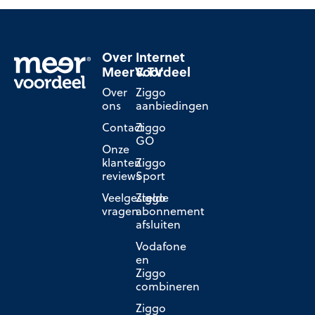
Over
Internet
MeerVoordeel
& TV
Over
Ziggo
ons
aanbiedingen
Contact
Ziggo
GO
Onze
klanten
Ziggo
reviews
Sport
Veelgestelde
Ziggo
vragen
abonnement
afsluiten
Vodafone
en
Ziggo
combineren
Ziggo