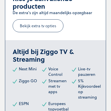
producten
De extra's zijn altijd maandelijks opzegbaar
Bekijk extra tv opties
Altijd bij Ziggo TV &
Streaming
Next Mini
Voice
Live-tv
Control
pauzeren
Ziggo GO
Streamen
5%
met tv
Kijkvoordeel
apps
op
streaming
ESPN
Europees
topvoetbal