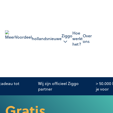
Hoe
Ziggo
Over
hollandsnieuwe
werkt
ons
het?
adeau tot
Wij zijn officieel Ziggo
> 50.000
partner
je voor
Gratis