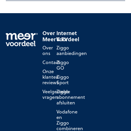
Over
Internet
MeerVoordeel
& TV
Over
Ziggo
ons
aanbiedingen
Contact
Ziggo
GO
Onze
klanten
Ziggo
reviews
Sport
Veelgestelde
Ziggo
vragen
abonnement
afsluiten
Vodafone
en
Ziggo
combineren