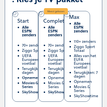
Meest gekozen
Max
Start
Complete
Alle
Alle
Alle
ESPN
ESPN
ESPN
zenders
zenders
zenders
110+ zenders
70+ zenders
70+ zenders
Ziggo Sport
Ziggo Sport
Ziggo Sport
Totaal
UEFA
UEFA
Alles van het
Europees
Europees
EUFA
voetbal
voetbal
Europees
voetbal
Terugkijken: 2
Terugkijken: 7
dagen
dagen
Terugkijken: 7
dagen
Opnemen
Opnemen
Opnemen
Movies &
Movies &
Series
Series
Movies &
Series
SkyShowtime
SkyShowtime
SkyShowtime