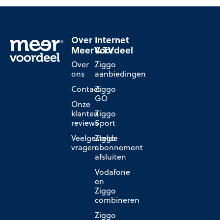
Over
Internet
MeerVoordeel
& TV
Over
Ziggo
ons
aanbiedingen
Contact
Ziggo
GO
Onze
klanten
Ziggo
reviews
Sport
Veelgestelde
Ziggo
vragen
abonnement
afsluiten
Vodafone
en
Ziggo
combineren
Ziggo