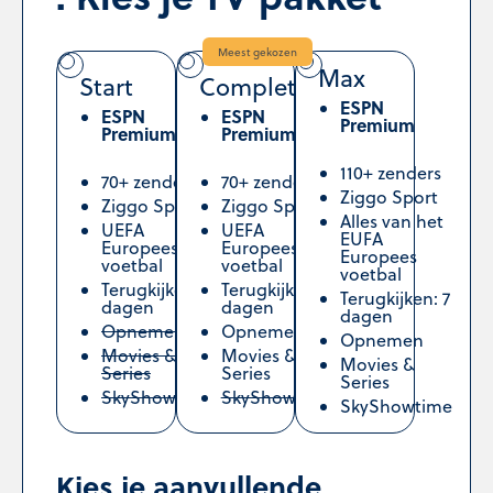
Meest gekozen
Max
Start
Complete
ESPN
ESPN
ESPN
Premium
Premium
Premium
110+ zenders
70+ zenders
70+ zenders
Ziggo Sport
Ziggo Sport
Ziggo Sport
Alles van het
UEFA
UEFA
EUFA
Europees
Europees
Europees
voetbal
voetbal
voetbal
Terugkijken: 2
Terugkijken: 7
Terugkijken: 7
dagen
dagen
dagen
Opnemen
Opnemen
Opnemen
Movies &
Movies &
Movies &
Series
Series
Series
SkyShowtime
SkyShowtime
SkyShowtime
Kies je aanvullende