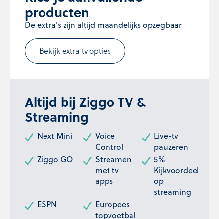
producten
De extra's zijn altijd maandelijks opzegbaar
Bekijk extra tv opties
Altijd bij Ziggo TV &
Streaming
Next Mini
Voice
Live-tv
Control
pauzeren
Ziggo GO
Streamen
5%
met tv
Kijkvoordeel
apps
op
streaming
ESPN
Europees
topvoetbal