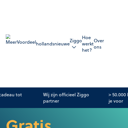
Hoe
Ziggo
Over
hollandsnieuwe
werkt
ons
het?
adeau tot
Wij zijn officieel Ziggo
> 50.000
partner
je voor
Gratis