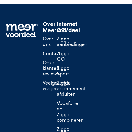
Over
Internet
MeerVoordeel
& TV
Over
Ziggo
ons
aanbiedingen
Contact
Ziggo
GO
Onze
klanten
Ziggo
reviews
Sport
Veelgestelde
Ziggo
vragen
abonnement
afsluiten
Vodafone
en
Ziggo
combineren
Ziggo