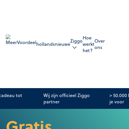
Hoe
Ziggo
Over
hollandsnieuwe
werkt
ons
het?
adeau tot
Wij zijn officieel Ziggo
> 50.000
partner
je voor
Gratis