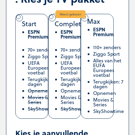
Meest gekozen
Max
Start
Complete
ESPN
ESPN
ESPN
Premium
Premium
Premium
110+ zenders
70+ zenders
70+ zenders
Ziggo Sport
Ziggo Sport
Ziggo Sport
Alles van het
UEFA
UEFA
EUFA
Europees
Europees
Europees
voetbal
voetbal
voetbal
Terugkijken: 2
Terugkijken: 7
Terugkijken: 7
dagen
dagen
dagen
Opnemen
Opnemen
Opnemen
Movies &
Movies &
Movies &
Series
Series
Series
SkyShowtime
SkyShowtime
SkyShowtime
Kies je aanvullende