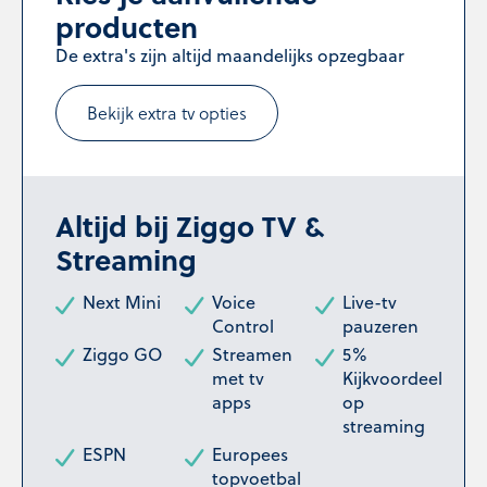
producten
De extra's zijn altijd maandelijks opzegbaar
Bekijk extra tv opties
Altijd bij Ziggo TV &
Streaming
Next Mini
Voice
Live-tv
Control
pauzeren
Ziggo GO
Streamen
5%
met tv
Kijkvoordeel
apps
op
streaming
ESPN
Europees
topvoetbal