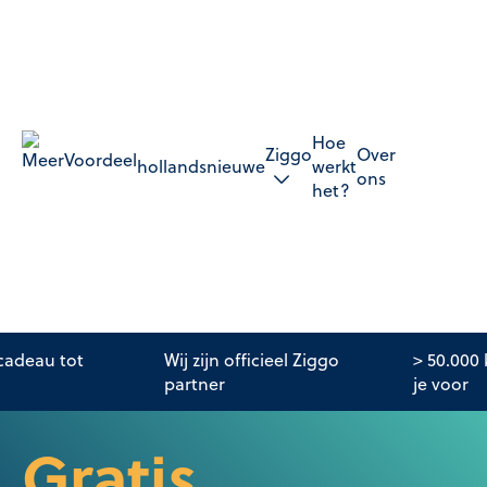
Hoe
Ziggo
Over
hollandsnieuwe
werkt
ons
het?
adeau tot
Wij zijn officieel Ziggo
> 50.000
partner
je voor
Gratis