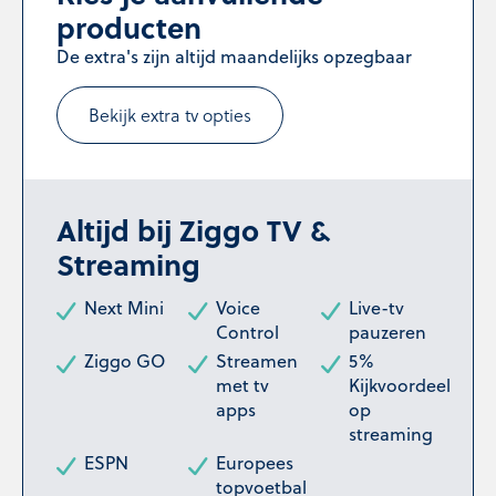
producten
De extra's zijn altijd maandelijks opzegbaar
Bekijk extra tv opties
Altijd bij Ziggo TV &
Streaming
Next Mini
Voice
Live-tv
Control
pauzeren
Ziggo GO
Streamen
5%
met tv
Kijkvoordeel
apps
op
streaming
ESPN
Europees
topvoetbal