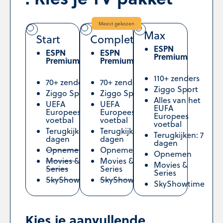
Meest gekozen
Max
Start
Complete
ESPN
ESPN
ESPN
Premium
Premium
Premium
110+ zenders
70+ zenders
70+ zenders
Ziggo Sport
Ziggo Sport
Ziggo Sport
Alles van het
UEFA
UEFA
EUFA
Europees
Europees
Europees
voetbal
voetbal
voetbal
Terugkijken: 2
Terugkijken: 7
Terugkijken: 7
dagen
dagen
dagen
Opnemen
Opnemen
Opnemen
Movies &
Movies &
Movies &
Series
Series
Series
SkyShowtime
SkyShowtime
SkyShowtime
Kies je aanvullende