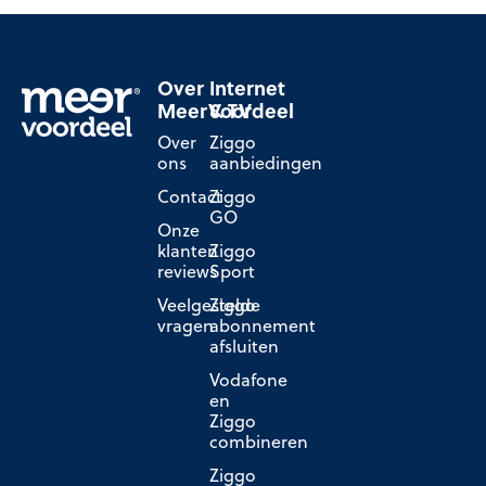
Over
Internet
MeerVoordeel
& TV
Over
Ziggo
ons
aanbiedingen
Contact
Ziggo
GO
Onze
klanten
Ziggo
reviews
Sport
Veelgestelde
Ziggo
vragen
abonnement
afsluiten
Vodafone
en
Ziggo
combineren
Ziggo