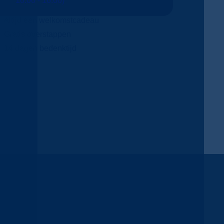
10:00 - 16:00)
Altijd een welkomstcadeau
Gratis overstappen
14 dagen bedenktijd