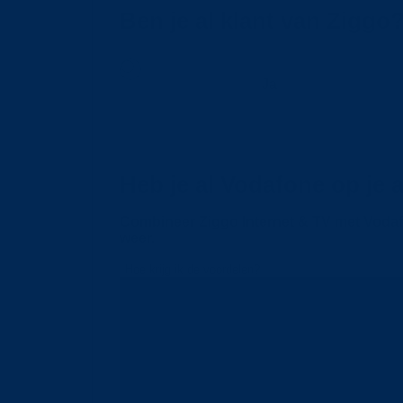
Ben je al klant van Ziggo
Ja
Heb je al Vodafone op je
Combineer Ziggo Internet & TV met Vodafo
weer.
Hoe krijg ik de voordelen?
Kies je looptijd