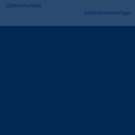
hollandsnieuwe
Ziggo
Welkomstcadeau tot €699,-
Gratis
cadea
keuze
Bij een nieuw Ziggo Internet & TV abonn
Check beschikbaa