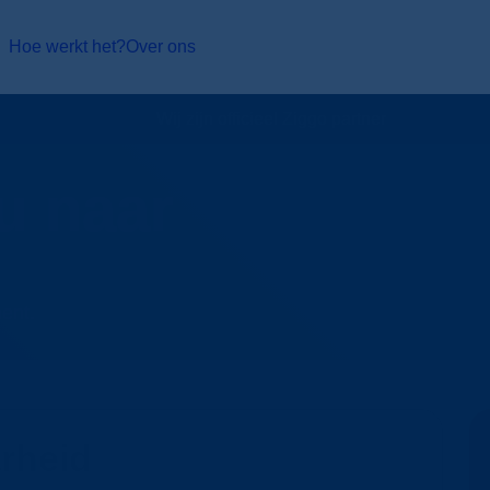
Hoe werkt het?
Over ons
Wij zijn officieel Ziggo partner
u naar
ement.
rheid