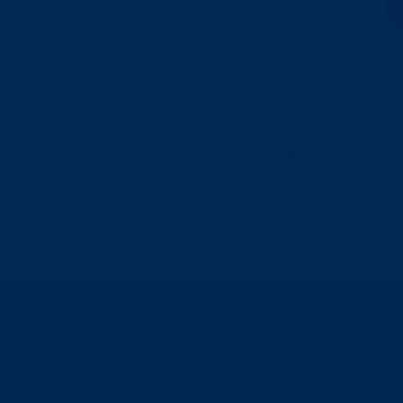
?
Nee
 adres?
ne en krijg tot €20,- extra korting. Elke maand