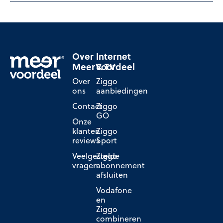
Over
Internet
MeerVoordeel
& TV
Over
Ziggo
ons
aanbiedingen
Contact
Ziggo
GO
Onze
klanten
Ziggo
reviews
Sport
Veelgestelde
Ziggo
vragen
abonnement
afsluiten
Vodafone
en
Ziggo
combineren