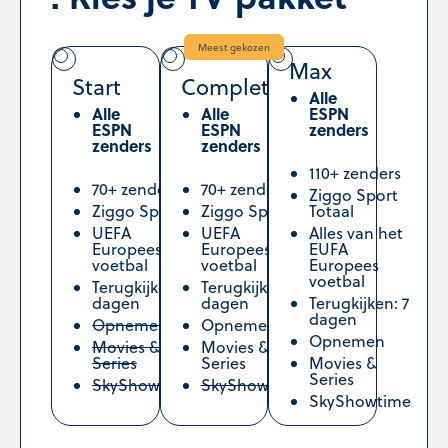
Meest gekozen
Max
Start
Complete
Alle
Alle
Alle
ESPN
ESPN
ESPN
zenders
zenders
zenders
110+ zenders
70+ zenders
70+ zenders
Ziggo Sport
Ziggo Sport
Ziggo Sport
Totaal
UEFA
UEFA
Alles van het
Europees
Europees
EUFA
voetbal
voetbal
Europees
voetbal
Terugkijken: 2
Terugkijken: 7
dagen
dagen
Terugkijken: 7
dagen
Opnemen
Opnemen
Opnemen
Movies &
Movies &
Series
Series
Movies &
Series
SkyShowtime
SkyShowtime
SkyShowtime