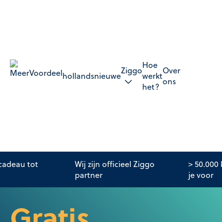
Hoe
Ziggo
Over
hollandsnieuwe
werkt
ons
het?
adeau tot
Wij zijn officieel Ziggo
> 50.000
partner
je voor
Gratis