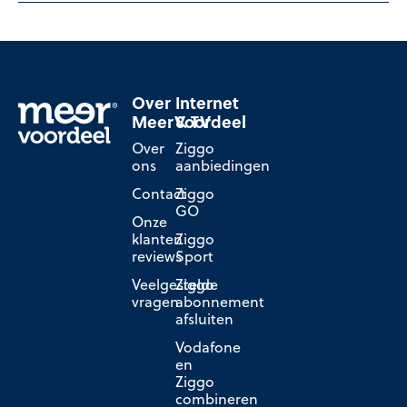
Over
Internet
MeerVoordeel
& TV
Over
Ziggo
ons
aanbiedingen
Contact
Ziggo
GO
Onze
klanten
Ziggo
reviews
Sport
Veelgestelde
Ziggo
vragen
abonnement
afsluiten
Vodafone
en
Ziggo
combineren