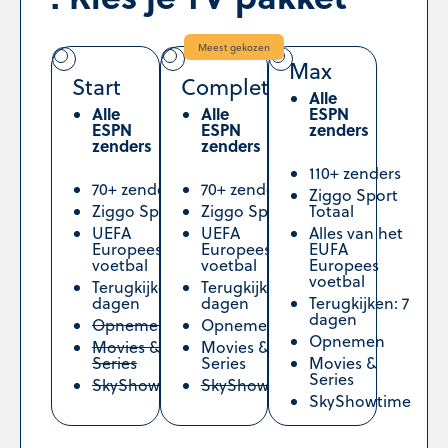
Meest gekozen
Max
Start
Complete
Alle
Alle
Alle
ESPN
ESPN
ESPN
zenders
zenders
zenders
110+ zenders
70+ zenders
70+ zenders
Ziggo Sport
Ziggo Sport
Ziggo Sport
Totaal
UEFA
UEFA
Alles van het
Europees
Europees
EUFA
voetbal
voetbal
Europees
voetbal
Terugkijken: 2
Terugkijken: 7
dagen
dagen
Terugkijken: 7
dagen
Opnemen
Opnemen
Opnemen
Movies &
Movies &
Series
Series
Movies &
Series
SkyShowtime
SkyShowtime
SkyShowtime