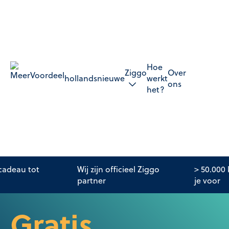
Hoe
Ziggo
Over
hollandsnieuwe
werkt
ons
het?
adeau tot
Wij zijn officieel Ziggo
> 50.000
partner
je voor
Gratis