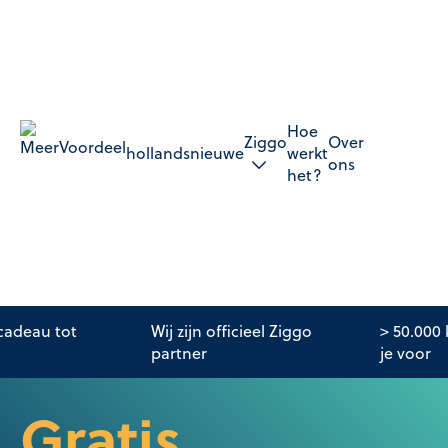
Hoe
Ziggo
Over
hollandsnieuwe
werkt
ons
het?
adeau tot
Wij zijn officieel Ziggo
> 50.000
partner
je voor
Gratis