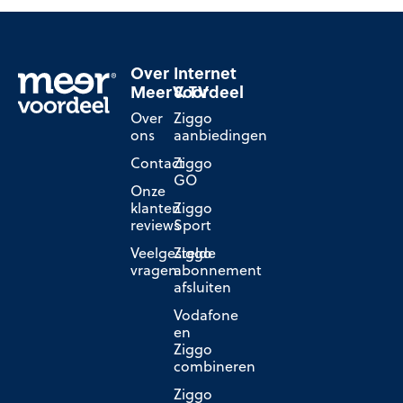
Over
Internet
MeerVoordeel
& TV
Over
Ziggo
ons
aanbiedingen
Contact
Ziggo
GO
Onze
klanten
Ziggo
reviews
Sport
Veelgestelde
Ziggo
vragen
abonnement
afsluiten
Vodafone
en
Ziggo
combineren
Ziggo