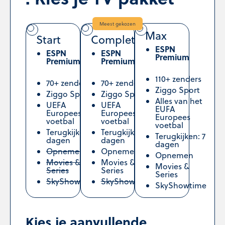
Meest gekozen
Max
Start
Complete
ESPN
ESPN
ESPN
Premium
Premium
Premium
110+ zenders
70+ zenders
70+ zenders
Ziggo Sport
Ziggo Sport
Ziggo Sport
Alles van het
UEFA
UEFA
EUFA
Europees
Europees
Europees
voetbal
voetbal
voetbal
Terugkijken: 2
Terugkijken: 7
Terugkijken: 7
dagen
dagen
dagen
Opnemen
Opnemen
Opnemen
Movies &
Movies &
Movies &
Series
Series
Series
SkyShowtime
SkyShowtime
SkyShowtime
Kies je aanvullende