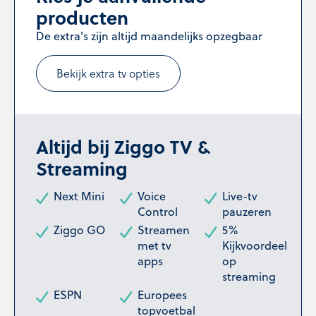
producten
De extra's zijn altijd maandelijks opzegbaar
Bekijk extra tv opties
Altijd bij Ziggo TV &
Streaming
Next Mini
Voice
Live-tv
Control
pauzeren
Ziggo GO
Streamen
5%
met tv
Kijkvoordeel
apps
op
streaming
ESPN
Europees
topvoetbal